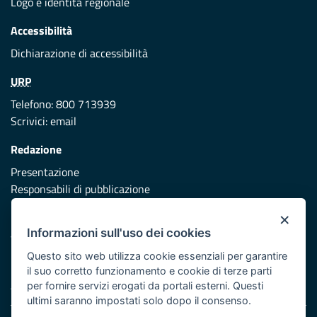
Logo e identità regionale
Accessibilità
Dichiarazione di accessibilità
URP
Telefono: 800 713939
Scrivici:
email
Redazione
Presentazione
Responsabili di pubblicazione
×
Protezione civile
Informazioni sull'uso dei cookies
Vai al sito di Protezione Civile Puglia
Questo sito web utilizza cookie essenziali per garantire
Iniziativa finanziata con risorse del POR Puglia 2014/2020 -
il suo corretto funzionamento e cookie di terze parti
Asse XI
per fornire servizi erogati da portali esterni. Questi
ultimi saranno impostati solo dopo il consenso.