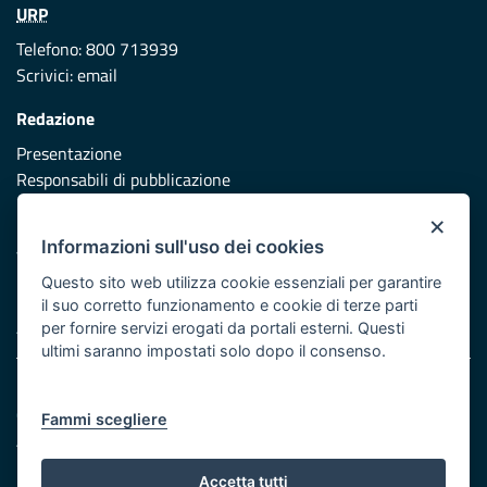
URP
Telefono: 800 713939
Scrivici:
email
Redazione
Presentazione
Responsabili di pubblicazione
×
Protezione civile
Informazioni sull'uso dei cookies
Vai al sito di Protezione Civile Puglia
Questo sito web utilizza cookie essenziali per garantire
Iniziativa finanziata con risorse del POR Puglia 2014/2020 -
il suo corretto funzionamento e cookie di terze parti
Asse XI
per fornire servizi erogati da portali esterni. Questi
ultimi saranno impostati solo dopo il consenso.
Note legali
Cookie e privacy
Fammi scegliere
Atti di notifica
Feed RSS
Accetta tutti