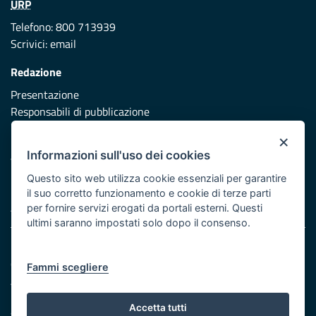
URP
Telefono: 800 713939
Scrivici:
email
Redazione
Presentazione
Responsabili di pubblicazione
×
Protezione civile
Informazioni sull'uso dei cookies
Vai al sito di Protezione Civile Puglia
Questo sito web utilizza cookie essenziali per garantire
Iniziativa finanziata con risorse del POR Puglia 2014/2020 -
il suo corretto funzionamento e cookie di terze parti
Asse XI
per fornire servizi erogati da portali esterni. Questi
ultimi saranno impostati solo dopo il consenso.
Note legali
Cookie e privacy
Fammi scegliere
Atti di notifica
Feed RSS
Accetta tutti
Servizi Intranet