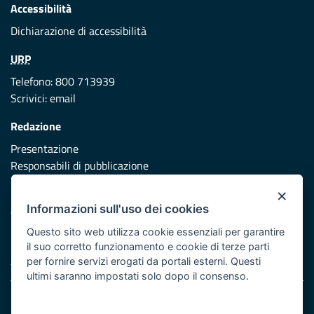
Accessibilità
Dichiarazione di accessibilità
URP
Telefono: 800 713939
Scrivici:
email
Redazione
Presentazione
Responsabili di pubblicazione
×
Protezione civile
Informazioni sull'uso dei cookies
Vai al sito di Protezione Civile Puglia
Questo sito web utilizza cookie essenziali per garantire
Iniziativa finanziata con risorse del POR Puglia 2014/2020 -
il suo corretto funzionamento e cookie di terze parti
Asse XI
per fornire servizi erogati da portali esterni. Questi
ultimi saranno impostati solo dopo il consenso.
Note legali