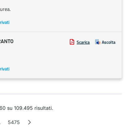
urea.
rivati
RANTO
Scarica
Ascolta
rivati
60 su 109.495 risultati.
.
5475
a
Pagine intermedie
Pagina