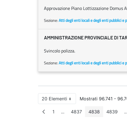
Approvazione Piano Lottizzazione Domus A
Sezione:
Atti degli enti locali e degli enti pubblici e p
AMMINISTRAZIONE PROVINCIALE DI TA
Svincolo polizza.
Sezione:
Atti degli enti locali e degli enti pubblici e p
20 Elementi
Mostrati 96.741 - 96.7
Per pagina
1
...
4837
4838
4839
..
Pagina
Pagine intermedie
Pagina
Pagina
Pagin