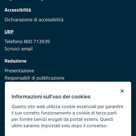
Accessibilità
Dichiarazione di accessibilità
URP
Telefono: 800 713939
Scrivici:
email
Redazione
Presentazione
Responsabili di pubblicazione
×
Protezione civile
Informazioni sull'uso dei cookies
Vai al sito di Protezione Civile Puglia
Questo sito web utilizza cookie essenziali per garantire
Iniziativa finanziata con risorse del POR Puglia 2014/2020 -
il suo corretto funzionamento e cookie di terze parti
Asse XI
per fornire servizi erogati da portali esterni. Questi
ultimi saranno impostati solo dopo il consenso.