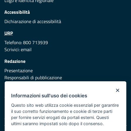
Logo e identità regionale
Accessibilità
Dichiarazione di accessibilità
URP
Telefono: 800 713939
Scrivici:
email
Redazione
Presentazione
Responsabili di pubblicazione
×
Protezione civile
Informazioni sull'uso dei cookies
Vai al sito di Protezione Civile Puglia
Questo sito web utilizza cookie essenziali per garantire
Iniziativa finanziata con risorse del POR Puglia 2014/2020 -
il suo corretto funzionamento e cookie di terze parti
Asse XI
per fornire servizi erogati da portali esterni. Questi
ultimi saranno impostati solo dopo il consenso.