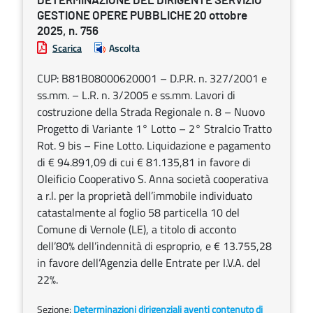
DETERMINAZIONE DEL DIRIGENTE SERVIZIO
GESTIONE OPERE PUBBLICHE 20 ottobre
2025, n. 756
Scarica
Ascolta
CUP: B81B08000620001 – D.P.R. n. 327/2001 e
ss.mm. – L.R. n. 3/2005 e ss.mm. Lavori di
costruzione della Strada Regionale n. 8 – Nuovo
Progetto di Variante 1° Lotto – 2° Stralcio Tratto
Rot. 9 bis – Fine Lotto. Liquidazione e pagamento
di € 94.891,09 di cui € 81.135,81 in favore di
Oleificio Cooperativo S. Anna società cooperativa
a r.l. per la proprietà dell’immobile individuato
catastalmente al foglio 58 particella 10 del
Comune di Vernole (LE), a titolo di acconto
dell’80% dell’indennità di esproprio, e € 13.755,28
in favore dell’Agenzia delle Entrate per I.V.A. del
22%.
Sezione:
Determinazioni dirigenziali aventi contenuto di