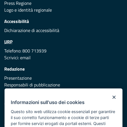
Press Regione
Logo e identità regionale
Accessibilità
Dichiarazione di accessibilità
URP
Telefono: 800 713939
Scrivici:
email
Redazione
Presentazione
Responsabili di pubblicazione
×
Protezione civile
Informazioni sull'uso dei cookies
Vai al sito di Protezione Civile Puglia
Questo sito web utilizza cookie essenziali per garantire
Iniziativa finanziata con risorse del POR Puglia 2014/2020 -
il suo corretto funzionamento e cookie di terze parti
Asse XI
per fornire servizi erogati da portali esterni. Questi