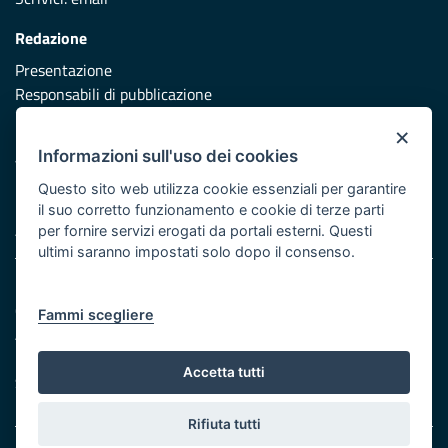
Redazione
Presentazione
Responsabili di pubblicazione
×
Protezione civile
Informazioni sull'uso dei cookies
Vai al sito di Protezione Civile Puglia
Questo sito web utilizza cookie essenziali per garantire
Iniziativa finanziata con risorse del POR Puglia 2014/2020 -
il suo corretto funzionamento e cookie di terze parti
Asse XI
per fornire servizi erogati da portali esterni. Questi
ultimi saranno impostati solo dopo il consenso.
Note legali
Cookie e privacy
Fammi scegliere
Atti di notifica
Feed RSS
Accetta tutti
Servizi Intranet
Rifiuta tutti