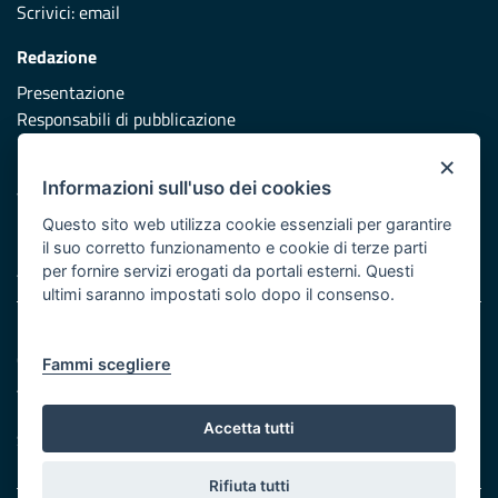
Scrivici:
email
Redazione
Presentazione
Responsabili di pubblicazione
×
Protezione civile
Informazioni sull'uso dei cookies
Vai al sito di Protezione Civile Puglia
Questo sito web utilizza cookie essenziali per garantire
Iniziativa finanziata con risorse del POR Puglia 2014/2020 -
il suo corretto funzionamento e cookie di terze parti
Asse XI
per fornire servizi erogati da portali esterni. Questi
ultimi saranno impostati solo dopo il consenso.
Note legali
Cookie e privacy
Fammi scegliere
Atti di notifica
Feed RSS
Accetta tutti
Servizi Intranet
Rifiuta tutti