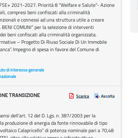
E+ 2021-2027. Priorità 8 “Welfare e Salute”- Azione
li, compresi beni confiscati alla criminalità
nzionali e connessi ad una struttura utile a creare
A BENI COMUNI” per la selezione di interventi
 dei beni confiscati alla criminalità organizzata.
rmative – Progetto Di Riuso Sociale Di Un Immobile
anca”. Impegno di spesa in favore del Comune di
uto di interesse generale
nazionale
ONE TRANSIZIONE
Scarica
Ascolta
ensi dell’art. 12 del D. Lgs. n. 387/2003 per la
 la produzione di energia da fonte rinnovabile di tipo
voltaico Calapricello” di potenza nominale pari a 70,48
A), oltre alle relative opere e infrastrutture