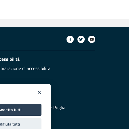
cessibilità
chiarazione di accessibilità
×
otezione civile
 al sito di Protezione Civile Puglia
ccetta tutti
Rifiuta tutti