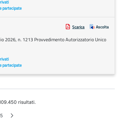
rivati
 e partecipate
Scarica
Ascolta
glio 2026, n. 1213 Provvedimento Autorizzatorio Unico
rivati
 e partecipate
09.450 risultati.
45
ntermedie
agina