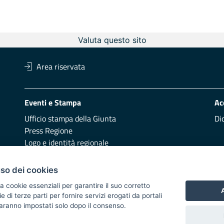
Valuta questo sito
Area riservata
Eventi e Stampa
Ac
Ufficio stampa della Giunta
Di
Press Regione
Logo e identità regionale
Redazione
Pr
uso dei cookies
Presentazione
Vai
a cookie essenziali per garantire il suo corretto
A
di terze parti per fornire servizi erogati da portali
Responsabili di pubblicazione
 saranno impostati solo dopo il consenso.
 2014/2020 - Asse XI