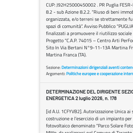
CUP: J92H25000450002 . PR Puglia FESR-FS
8.2 - sub Azione 8.2.2. “Riuso di beni immobi
organizzata, e/o terreni se strettamente fu
spazi di comunità”. Avviso Pubblico “PUGLI
finalizzati a promuovere il riutilizzo sociale
Progetto “C.A.P. 74015 – Centro Arti PerFo
Sito In Via Bertani N°9-11-13A Martina Fr
Martina Franca (TA).
Sezione:
Determinazioni dirigenziali aventi conten
Argomenti:
Politiche europee e cooperazione inter
DETERMINAZIONE DEL DIRIGENTE SEZI
ENERGETICA 2 luglio 2026, n. 178
[id A.U. 1CFYVB2]. Autorizzazione Unica ai s
costruzione e l’esercizio di un impianto per
fotovoltaico denominato “Parco Solare Foto
MWp, da realizzarsi nel Comune di Taranto (T