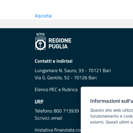
Ascolta
Contatti e indirizzi
Lungomare N. Sauro, 33 - 70121 Bari
Via G. Gentile, 52 - 70126 Bari
Elenco PEC
e
Rubrica
URP
Informazioni sull'
Telefono: 800 713939
Questo sito web utilizz
funzionamento e cookie 
Scrivici:
email
esterni. Questi ultimi
Iniziativa finanziata con risorse del POR Puglia