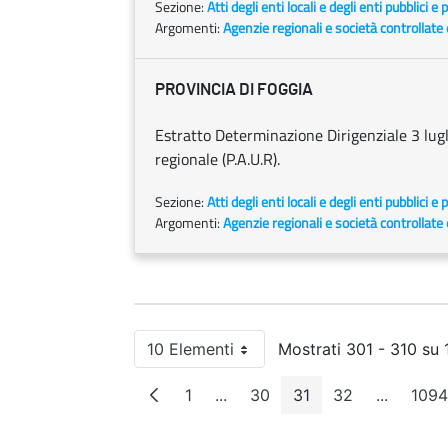
Sezione:
Atti degli enti locali e degli enti pubblici e p
Argomenti:
Agenzie regionali e società controllate
PROVINCIA DI FOGGIA
Estratto Determinazione Dirigenziale 3 lu
regionale (P.A.U.R).
Sezione:
Atti degli enti locali e degli enti pubblici e p
Argomenti:
Agenzie regionali e società controllate
10 Elementi
Mostrati 301 - 310 su 1
Per pagina
1
...
30
31
32
...
109
Pagina
Pagine intermedie
Pagina
Pagina
Pagina
Pagine i
P