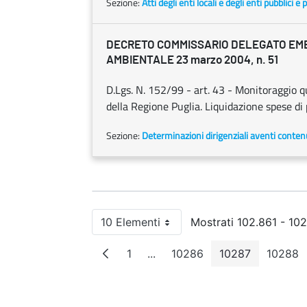
Sezione:
Atti degli enti locali e degli enti pubblici e p
DECRETO COMMISSARIO DELEGATO EM
AMBIENTALE 23 marzo 2004, n. 51
D.Lgs. N. 152/99 - art. 43 - Monitoraggio qu
della Regione Puglia. Liquidazione spese di 
Sezione:
Determinazioni dirigenziali aventi conten
10 Elementi
Mostrati 102.861 - 102
Per pagina
1
...
10286
10287
10288
Pagina
Pagine intermedie
Pagina
Pagina
Pagi