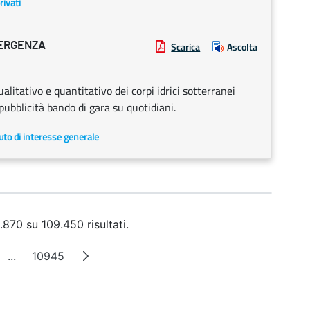
rivati
ERGENZA
Scarica
Ascolta
alitativo e quantitativo dei corpi idrici sotterranei
pubblicità bando di gara su quotidiani.
uto di interesse generale
.870 su 109.450 risultati.
...
10945
na
Pagine intermedie
Pagina