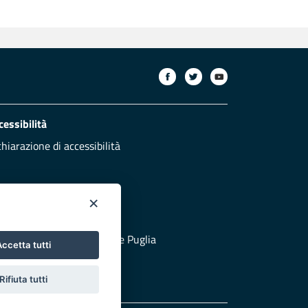
cessibilità
chiarazione di accessibilità
×
otezione civile
 al sito di Protezione Civile Puglia
ccetta tutti
Rifiuta tutti