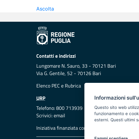
Ascolta
Contatti e indirizzi
Lungomare N. Sauro, 33 - 70121 Bari
Via G. Gentile, 52 - 70126 Bari
Elenco PEC
e
Rubrica
URP
Informazioni sull'
Telefono: 800 713939
Questo sito web utilizz
funzionamento e cookie 
Scrivici:
email
esterni. Questi ultimi
Iniziativa finanziata con risorse del POR Puglia
Fammi scegliere