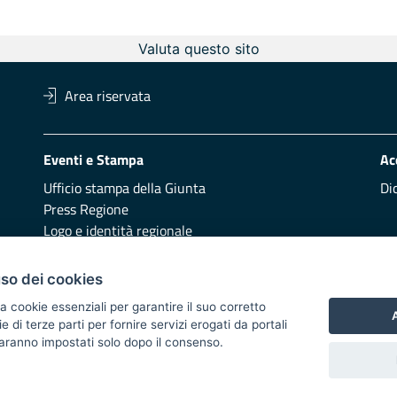
Valuta questo sito
Area riservata
Eventi e Stampa
Ac
Ufficio stampa della Giunta
Di
Press Regione
Logo e identità regionale
Redazione
Pr
uso dei cookies
Presentazione
Vai
a cookie essenziali per garantire il suo corretto
A
di terze parti per fornire servizi erogati da portali
Responsabili di pubblicazione
 saranno impostati solo dopo il consenso.
 2014/2020 - Asse XI