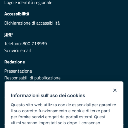
Logo e identità regionale
Accessibilità
Dichiarazione di accessibilità
URP
Telefono: 800 713939
Scrivici:
email
Redazione
Presentazione
Responsabili di pubblicazione
×
Protezione civile
Informazioni sull'uso dei cookies
Vai al sito di Protezione Civile Puglia
Questo sito web utilizza cookie essenziali per garantire
Iniziativa finanziata con risorse del POR Puglia 2014/2020 -
il suo corretto funzionamento e cookie di terze parti
Asse XI
per fornire servizi erogati da portali esterni. Questi
ultimi saranno impostati solo dopo il consenso.