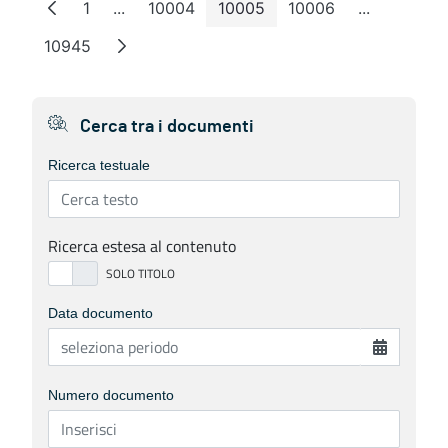
1
...
10004
10005
10006
...
Pagina
Pagine intermedie
Pagina
Pagina
Pagina
Pagine int
10945
Pagina
Cerca tra i documenti
Ricerca testuale
Ricerca estesa al contenuto
Data documento
Numero documento