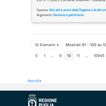
Sezione:
Altri atti e avvisi della Regione e di altri 
Argomenti:
Demanio e patrimonio
10 Elementi
Mostrati 91 - 100 su 10
Per pagina
1
...
9
10
11
...
10945
Pagina
Pagine intermedie
Pagina
Pagina
Pagina
Pagine int
Pag
Ascolta