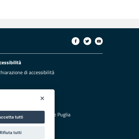
cessibilità
chiarazione di accessibilità
×
otezione civile
 al sito di Protezione Civile Puglia
ccetta tutti
Rifiuta tutti