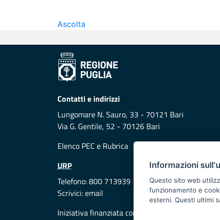
Ascolta
Contatti e indirizzi
Lungomare N. Sauro, 33 - 70121 Bari
Via G. Gentile, 52 - 70126 Bari
Elenco PEC
e
Rubrica
URP
Informazioni sull'
Telefono: 800 713939
Questo sito web utilizz
funzionamento e cookie 
Scrivici:
email
esterni. Questi ultimi
Iniziativa finanziata con risorse del POR Puglia