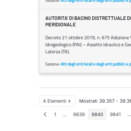
Sezione:
Atti degli enti locali e degli enti pubblici e p
AUTORITA’ DI BACINO DISTRETTUALE 
MERIDIONALE
Decreto 21 ottobre 2019, n. 675 Adozione V
Idrogeologico (PAI) – Assetto Idraulico e Ge
Laterza (TA).
Sezione:
Atti degli enti locali e degli enti pubblici e p
4 Elementi
Mostrati 39.357 - 39.36
Per pagina
1
...
9839
9840
9841
...
Pagina
Pagine intermedie
Pagina
Pagina
Pagin
P