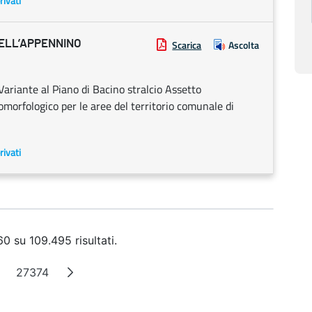
rivati
DELL’APPENNINO
Scarica
Ascolta
ariante al Piano di Bacino stralcio Assetto
omorfologico per le aree del territorio comunale di
rivati
0 su 109.495 risultati.
27374
a
agine intermedie
Pagina