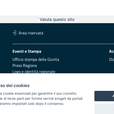
Valuta questo sito
Area riservata
Eventi e Stampa
Ac
Ufficio stampa della Giunta
Di
Press Regione
Logo e identità regionale
Redazione
Pr
uso dei cookies
Presentazione
Vai
a cookie essenziali per garantire il suo corretto
A
di terze parti per fornire servizi erogati da portali
Responsabili di pubblicazione
 saranno impostati solo dopo il consenso.
 2014/2020 - Asse XI