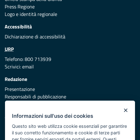
Press Regione
Logo e identità regionale
Accessibilità
Dichiarazione di accessibilità
URP
Telefono: 800 713939
Scrivici:
email
Redazione
Presentazione
Responsabili di pubblicazione
×
Protezione civile
Informazioni sull'uso dei cookies
Vai al sito di Protezione Civile Puglia
Questo sito web utilizza cookie essenziali per garantire
Iniziativa finanziata con risorse del POR Puglia 2014/2020 -
il suo corretto funzionamento e cookie di terze parti
Asse XI
per fornire servizi erogati da portali esterni. Questi