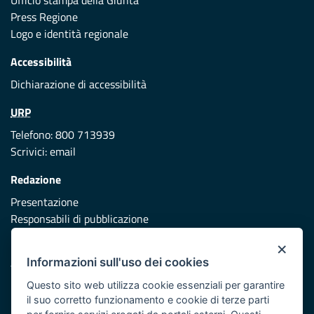
Ufficio stampa della Giunta
Press Regione
Logo e identità regionale
Accessibilità
Dichiarazione di accessibilità
URP
Telefono: 800 713939
Scrivici:
email
Redazione
Presentazione
Responsabili di pubblicazione
×
Protezione civile
Informazioni sull'uso dei cookies
Vai al sito di Protezione Civile Puglia
Questo sito web utilizza cookie essenziali per garantire
Iniziativa finanziata con risorse del POR Puglia 2014/2020 -
il suo corretto funzionamento e cookie di terze parti