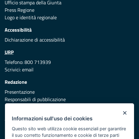
Ufficio stampa della Giunta
Press Regione
Logo e identità regionale
Accessibilità
Dichiarazione di accessibilità
URP
Telefono: 800 713939
Scrivici:
email
Redazione
Presentazione
Responsabili di pubblicazione
×
Protezione civile
Informazioni sull'uso dei cookies
Vai al sito di Protezione Civile Puglia
Questo sito web utilizza cookie essenziali per garantire
Iniziativa finanziata con risorse del POR Puglia 2014/2020 -
il suo corretto funzionamento e cookie di terze parti