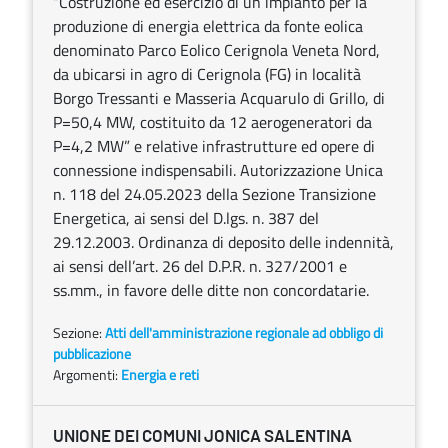
“Costruzione ed esercizio di un impianto per la
produzione di energia elettrica da fonte eolica
denominato Parco Eolico Cerignola Veneta Nord,
da ubicarsi in agro di Cerignola (FG) in località
Borgo Tressanti e Masseria Acquarulo di Grillo, di
P=50,4 MW, costituito da 12 aerogeneratori da
P=4,2 MW” e relative infrastrutture ed opere di
connessione indispensabili. Autorizzazione Unica
n. 118 del 24.05.2023 della Sezione Transizione
Energetica, ai sensi del D.lgs. n. 387 del
29.12.2003. Ordinanza di deposito delle indennità,
ai sensi dell’art. 26 del D.P.R. n. 327/2001 e
ss.mm., in favore delle ditte non concordatarie.
Sezione:
Atti dell'amministrazione regionale ad obbligo di
pubblicazione
Argomenti:
Energia e reti
UNIONE DEI COMUNI JONICA SALENTINA