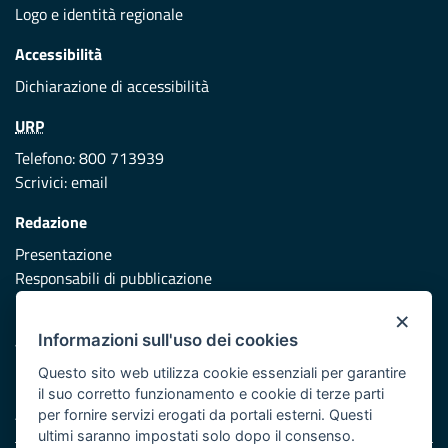
Logo e identità regionale
Accessibilità
Dichiarazione di accessibilità
URP
Telefono: 800 713939
Scrivici:
email
Redazione
Presentazione
Responsabili di pubblicazione
×
Protezione civile
Informazioni sull'uso dei cookies
Vai al sito di Protezione Civile Puglia
Questo sito web utilizza cookie essenziali per garantire
Iniziativa finanziata con risorse del POR Puglia 2014/2020 -
il suo corretto funzionamento e cookie di terze parti
Asse XI
per fornire servizi erogati da portali esterni. Questi
ultimi saranno impostati solo dopo il consenso.