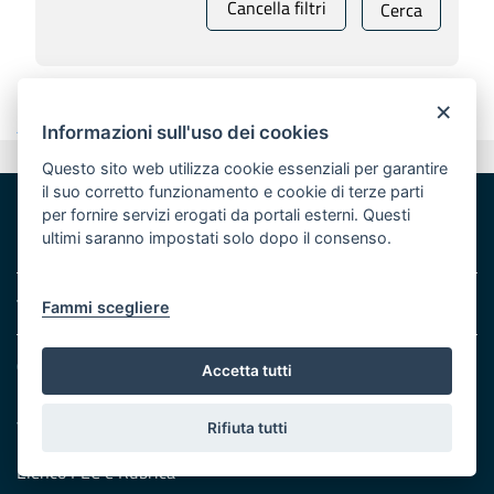
Cancella filtri
Cerca
×
Ascolta
Informazioni sull'uso dei cookies
Valuta questo sito
Questo sito web utilizza cookie essenziali per garantire
il suo corretto funzionamento e cookie di terze parti
per fornire servizi erogati da portali esterni. Questi
ultimi saranno impostati solo dopo il consenso.
Area riservata
Fammi scegliere
Contatti e indirizzi
Accetta tutti
Lungomare N. Sauro, 33 - 70121 Bari
Via G. Gentile, 52 - 70126 Bari
Rifiuta tutti
Elenco PEC
e
Rubrica