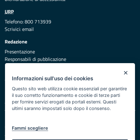
URP
Telefono: 800 713939
Scrivici:
email
Redazione
Presentazione
Responsabili di pubblicazione
×
Protezione civile
Informazioni sull'uso dei cookies
Vai al sito di Protezione Civile Puglia
Questo sito web utilizza cookie essenziali per garantire
Iniziativa finanziata con risorse del POR Puglia 2014/2020 -
il suo corretto funzionamento e cookie di terze parti
Asse XI
per fornire servizi erogati da portali esterni. Questi
ultimi saranno impostati solo dopo il consenso.
Note legali
Cookie e privacy
Fammi scegliere
Atti di notifica