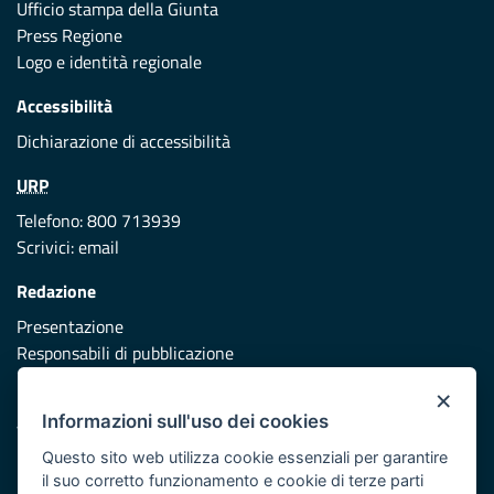
Ufficio stampa della Giunta
Press Regione
Logo e identità regionale
Accessibilità
Dichiarazione di accessibilità
URP
Telefono: 800 713939
Scrivici:
email
Redazione
Presentazione
Responsabili di pubblicazione
×
Protezione civile
Informazioni sull'uso dei cookies
Vai al sito di Protezione Civile Puglia
Questo sito web utilizza cookie essenziali per garantire
Iniziativa finanziata con risorse del POR Puglia 2014/2020 -
il suo corretto funzionamento e cookie di terze parti