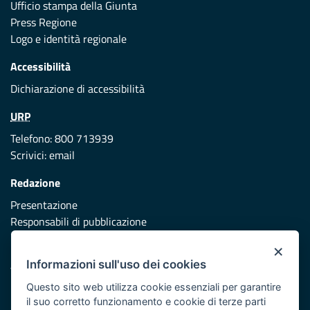
Ufficio stampa della Giunta
Press Regione
Logo e identità regionale
Accessibilità
Dichiarazione di accessibilità
URP
Telefono: 800 713939
Scrivici:
email
Redazione
Presentazione
Responsabili di pubblicazione
×
Protezione civile
Informazioni sull'uso dei cookies
Vai al sito di Protezione Civile Puglia
Questo sito web utilizza cookie essenziali per garantire
Iniziativa finanziata con risorse del POR Puglia 2014/2020 -
il suo corretto funzionamento e cookie di terze parti