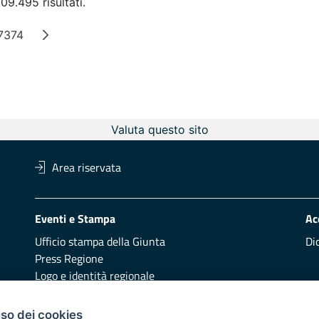
09.495 risultati.
7374
e intermedie
Pagina
Valuta questo sito
Area riservata
Eventi e Stampa
Ac
Ufficio stampa della Giunta
Di
Press Regione
Logo e identità regionale
Redazione
Pr
uso dei cookies