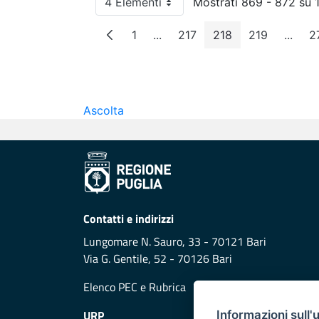
4 Elementi
Mostrati 869 - 872 su 1
Per pagina
1
...
217
218
219
...
2
Pagina
Pagine intermedie
Pagina
Pagina
Pagina
Pagin
Ascolta
Contatti e indirizzi
Lungomare N. Sauro, 33 - 70121 Bari
Via G. Gentile, 52 - 70126 Bari
Elenco PEC
e
Rubrica
URP
Informazioni sull'