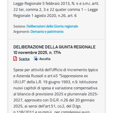
Legge Regionale 5 febbraio 2013, N. 4 e s.m.i. artt.
22 ter, comma 2, 3 e 22 quater comma 1 – Legge
Regionale 1 agosto 2020, n.26, art. 6
Sezione:
Deliberazioni della Giunta regionale
Argomenti:
Demanio e patrimonio
DELIBERAZIONE DELLA GIUNTA REGIONALE
10 novembre 2025, n. 1714
Scarica
Ascolta
Spese per attività dell’Ufficio di Incremento Ippico
e Azienda Russoli e art.45 “Soppressione ex
I.R.I.I.P.” della L.R. 19 giugno 1993, n.9. Istituzione
nuovi capitoli di spesa e variazione compensativa
al bilancio di previsione 2025 e pluriennale 2025-
2027, approvato con D.G.R. n.26 del 20 gennaio
2025, ai sensi dell’art.51, co.2, del D.lgs.
n.118/2011 e ss.mm.ii., per complessivi euro