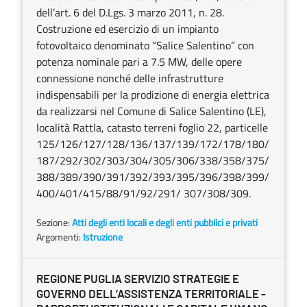
dell’art. 6 del D.Lgs. 3 marzo 2011, n. 28.
Costruzione ed esercizio di un impianto
fotovoltaico denominato “Salice Salentino” con
potenza nominale pari a 7.5 MW, delle opere
connessione nonché delle infrastrutture
indispensabili per la prodizione di energia elettrica
da realizzarsi nel Comune di Salice Salentino (LE),
località Rattla, catasto terreni foglio 22, particelle
125/126/127/128/136/137/139/172/178/180/
187/292/302/303/304/305/306/338/358/375/
388/389/390/391/392/393/395/396/398/399/
400/401/415/88/91/92/291/ 307/308/309.
Sezione:
Atti degli enti locali e degli enti pubblici e privati
Argomenti:
Istruzione
REGIONE PUGLIA SERVIZIO STRATEGIE E
GOVERNO DELL’ASSISTENZA TERRITORIALE -