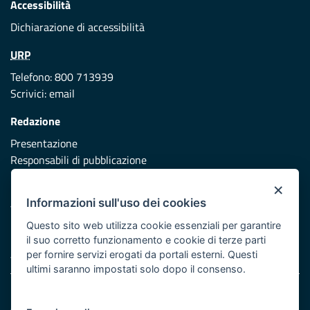
Accessibilità
Dichiarazione di accessibilità
URP
Telefono: 800 713939
Scrivici:
email
Redazione
Presentazione
Responsabili di pubblicazione
×
Protezione civile
Informazioni sull'uso dei cookies
Vai al sito di Protezione Civile Puglia
Questo sito web utilizza cookie essenziali per garantire
Iniziativa finanziata con risorse del POR Puglia 2014/2020 -
il suo corretto funzionamento e cookie di terze parti
Asse XI
per fornire servizi erogati da portali esterni. Questi
ultimi saranno impostati solo dopo il consenso.
Note legali
Cookie e privacy