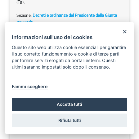
(Ta).
Sezione:
Decreti e ordinanze del Presidente della Giunta
regionale
×
Informazioni sull'uso dei cookies
DELIBERAZIONE DELLA GIUNTA REGIONALE
Questo sito web utilizza cookie essenziali per garantire
28 settembre 2005, n. 1337
il suo corretto funzionamento e cookie di terze parti
Scarica
Ascolta
per fornire servizi erogati da portali esterni. Questi
ultimi saranno impostati solo dopo il consenso.
Riapertura termini di scadenza di presentazione
delle domande di agevolazioni di cui al combinato
disposto delle deliberazioni di Giunta Regionale n.
Fammi scegliere
374, n. 375 e n. 376 del 15.03.2005 e conseguenti
determinazioni del Dirigente del Settore Turismo
Accetta tutti
n. 106, n. 107 e n. 108 del 23.05.2005.
Sezione:
Deliberazioni della Giunta regionale
Rifiuta tutti
Argomenti:
Turismo