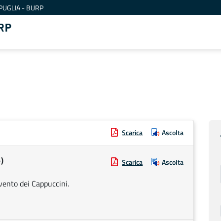
PUGLIA - BURP
RP
Scarica
Ascolta
)
Scarica
Ascolta
nvento dei Cappuccini.