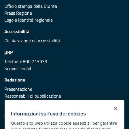
Ufficio stampa della Giunta
Press Regione
Logo e identità regionale
Accessibilità
Dichiarazione di accessibilità
URP
Telefono: 800 713939
Scrivici:
email
Redazione
Presentazione
Responsabili di pubblicazione
×
Protezione civile
Informazioni sull'uso dei cookies
Vai al sito di Protezione Civile Puglia
Questo sito web utilizza cookie essenziali per garantire
Iniziativa finanziata con risorse del POR Puglia 2014/2020 -