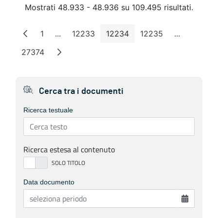
Mostrati 48.933 - 48.936 su 109.495 risultati.
1
...
12233
12234
12235
...
Pagina
Pagine intermedie
Pagina
Pagina
Pagina
Pagine int
27374
Pagina
Cerca tra i documenti
Ricerca testuale
Ricerca estesa al contenuto
Data documento