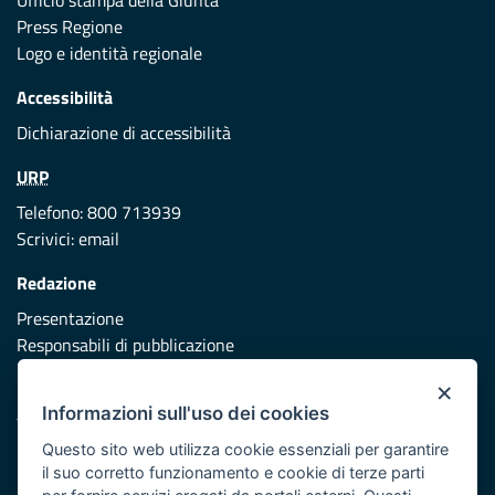
Ufficio stampa della Giunta
Press Regione
Logo e identità regionale
Accessibilità
Dichiarazione di accessibilità
URP
Telefono: 800 713939
Scrivici:
email
Redazione
Presentazione
Responsabili di pubblicazione
×
Protezione civile
Informazioni sull'uso dei cookies
Vai al sito di Protezione Civile Puglia
Questo sito web utilizza cookie essenziali per garantire
Iniziativa finanziata con risorse del POR Puglia 2014/2020 -
il suo corretto funzionamento e cookie di terze parti