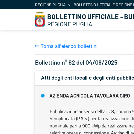
Navigazione
REGIONE PUGLIA
BOLLETTINO UFFICIALE REGIONE 
Salta al contenuto
BOLLETTINO UFFICIALE - BU
REGIONE PUGLIA
Torna all'elenco bollettini
Bollettino n° 62 del 04/08/2025
Atti degli enti locali e degli enti pubblic
AZIENDA AGRICOLA TAVOLARA CIRO
Pubblicazione ai sensi dell’art. 8, comma 
Semplificata (P.A.S.) per la realizzazione
nominale pari a 900 kWp da realizzare nel
relative opere di connessione. Avviso di a