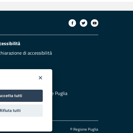
cessibilità
chiarazione di accessibilità
×
otezione civile
 al sito di Protezione Civile Puglia
ccetta tutti
Rifiuta tutti
© Regione Puglia