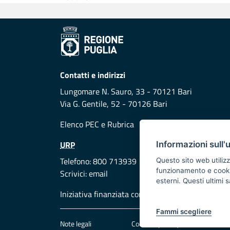
Contatti e indirizzi
Lungomare N. Sauro, 33 - 70121 Bari
Via G. Gentile, 52 - 70126 Bari
Elenco PEC
e
Rubrica
URP
Informazioni sull'
Telefono: 800 713939
Questo sito web utilizz
funzionamento e cookie 
Scrivici:
email
esterni. Questi ultimi
Iniziativa finanziata con risorse del POR Puglia
Fammi scegliere
Note legali
Cookie e privacy
Att