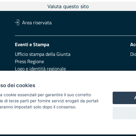
Valuta questo sito
Area riservata
Eventi e Stampa
Ac
Ufficio stampa della Giunta
Di
Press Regione
Logo e identità regionale
Redazione
Pr
uso dei cookies
Presentazione
Vai
a cookie essenziali per garantire il suo corretto
A
di terze parti per fornire servizi erogati da portali
Responsabili di pubblicazione
 saranno impostati solo dopo il consenso.
 2014/2020 - Asse XI
i di notifica
Feed RSS
Servizi Intranet