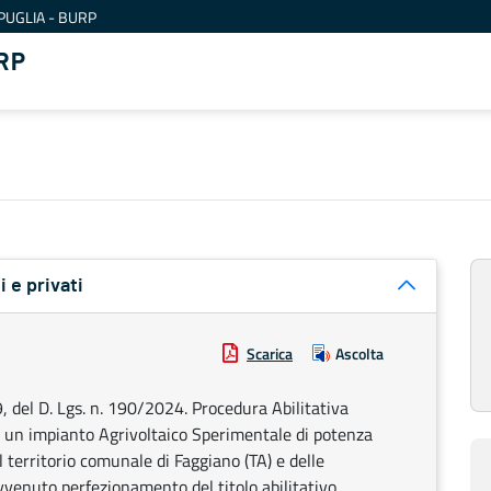
PUGLIA - BURP
RP
i e privati
Scarica
Ascolta
9, del D. Lgs. n. 190/2024. Procedura Abilitativa
 di un impianto Agrivoltaico Sperimentale di potenza
 territorio comunale di Faggiano (TA) e delle
vvenuto perfezionamento del titolo abilitativo.