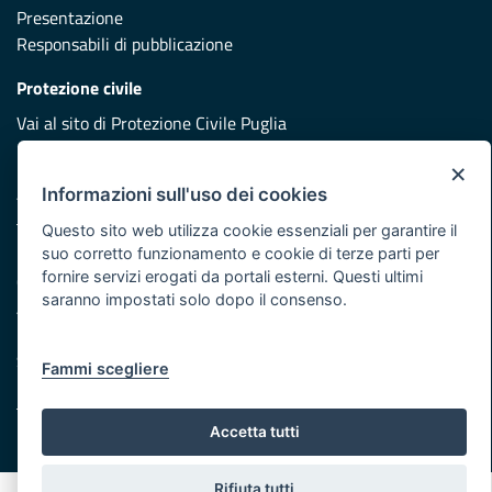
Presentazione
Responsabili di pubblicazione
Protezione civile
Vai al sito di Protezione Civile Puglia
Iniziativa finanziata con risorse del POR Puglia 2014/2020 -
×
Asse XI
Informazioni sull'uso dei cookies
Questo sito web utilizza cookie essenziali per garantire il
suo corretto funzionamento e cookie di terze parti per
Note legali
fornire servizi erogati da portali esterni. Questi ultimi
Cookie e privacy
saranno impostati solo dopo il consenso.
Atti di notifica
Feed RSS
Servizi Intranet
Fammi scegliere
Accetta tutti
© Regione Puglia
Rifiuta tutti