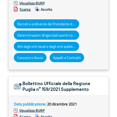
Visualizza BURP
Scarica
Ascolta
Decreti e ordinanze del Presidente della Giunta regionale
Determinazioni dirigenziali aventi contenuto di interesse generale
Atti degli enti locali e degli enti pubblici e privati
Concorsi e Avvisi
Appalti e Contratti
Bollettino Ufficiale della Regione
Puglia n° 159/2021 Supplemento
Data pubblicazione:
20 dicembre 2021
Visualizza BURP
Scarica
Ascolta