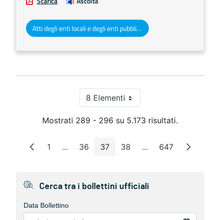
Scarica
Ascolta
Atti degli enti locali e degli enti pubblici e privati
8 Elementi
Per pagina
Mostrati 289 - 296 su 5.173 risultati.
1
...
36
37
38
...
647
Pagina
Pagine intermedie
Pagina
Pagina
Pagina
Pagine intermedie
Pagina
Cerca tra i bollettini ufficiali
Data Bollettino