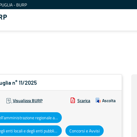
PUGLIA - BURP
RP
uglia n° 11/2025
Visualizza BURP
Scarica
Ascolta
Atti dell'amministrazione regionale ad obbligo di pubblicazione
Atti degli enti locali e degli enti pubblici e privati
Concorsi e Avvisi