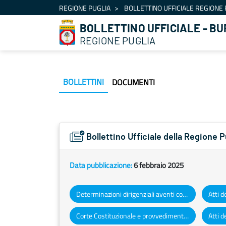
Navigazione
REGIONE PUGLIA
BOLLETTINO UFFICIALE REGIONE 
Salta al contenuto
BOLLETTINO UFFICIALE - BU
REGIONE PUGLIA
BOLLETTINI
DOCUMENTI
Bollettino Ufficiale della Regione P
Data pubblicazione:
6 febbraio 2025
Determinazioni dirigenziali aventi contenuto di interesse generale
Corte Costituzionale e provvedimenti organi giurisdizionali