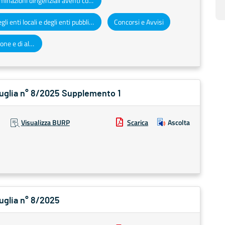
Determinazioni dirigenziali aventi contenuto di interesse generale
Atti degli enti locali e degli enti pubblici e privati
Concorsi e Avvisi
Altri atti e avvisi della Regione e di altri enti pubblici che interessano la collettività regionale
 Puglia n° 8/2025 Supplemento 1
Visualizza BURP
Scarica
Ascolta
Puglia n° 8/2025