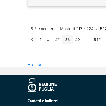
8 Elementi
Mostrati 217 - 224 su 5.173
Per pagina
1
...
27
28
29
...
647
Pagina
Pagine intermedie
Pagina
Pagina
Pagina
Pagine int
Pagi
Ascolta
Contatti e indirizzi