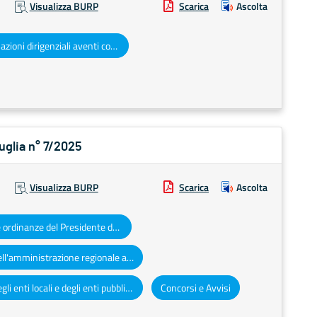
Visualizza BURP
Scarica
Ascolta
Determinazioni dirigenziali aventi contenuto di interesse generale
Puglia n° 7/2025
Visualizza BURP
Scarica
Ascolta
Decreti e ordinanze del Presidente della Giunta regionale
Atti dell'amministrazione regionale ad obbligo di pubblicazione
Atti degli enti locali e degli enti pubblici e privati
Concorsi e Avvisi