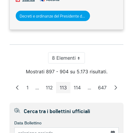
Decreti e ordinanze del Presidente della Giunta regionale
8 Elementi
Per pagina
Mostrati 897 - 904 su 5.173 risultati.
1
...
112
113
114
...
647
Pagina
Pagine intermedie
Pagina
Pagina
Pagina
Pagine intermedie
Pagina
Cerca tra i bollettini ufficiali
Data Bollettino