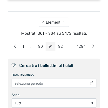
4 Elementi
Per pagina
Mostrati 361 - 364 su 5.173 risultati.
1
...
90
91
92
...
1294
Pagina
Pagine intermedie
Pagina
Pagina
Pagina
Pagine intermedie
Pagina
Cerca tra i bollettini ufficiali
Data Bollettino
Anno