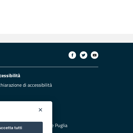
cessibilità
chiarazione di accessibilità
×
otezione civile
 al sito di Protezione Civile Puglia
ccetta tutti