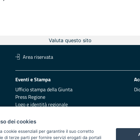
ermedie
na
Valuta questo sito
Area riservata
Eventi e Stampa
Ac
Ufficio stampa della Giunta
Di
Press Regione
Logo e identità regionale
Redazione
Pr
uso dei cookies
Presentazione
Vai
a cookie essenziali per garantire il suo corretto
A
di terze parti per fornire servizi erogati da portali
Responsabili di pubblicazione