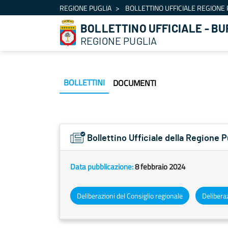
Navigazione
REGIONE PUGLIA
BOLLETTINO UFFICIALE REGIONE 
Salta al contenuto
BOLLETTINO UFFICIALE - BU
REGIONE PUGLIA
BOLLETTINI
DOCUMENTI
Bollettino Ufficiale della Regione
Data pubblicazione:
8 febbraio 2024
Deliberazioni del Consiglio regionale
Deliberaz