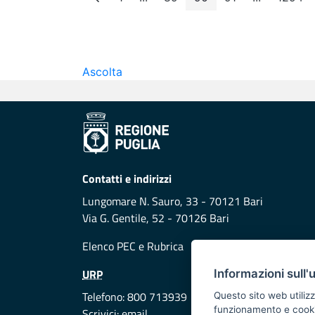
Pagina
Pagine intermedie
Pagina
Pagina
Pagina
Pagine int
Pagi
Ascolta
Contatti e indirizzi
Lungomare N. Sauro, 33 - 70121 Bari
Via G. Gentile, 52 - 70126 Bari
Elenco PEC
e
Rubrica
URP
Informazioni sull'
Telefono: 800 713939
Questo sito web utilizz
funzionamento e cookie 
Scrivici:
email