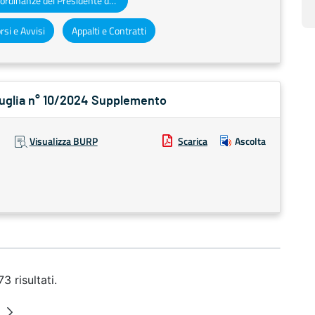
Decreti e ordinanze del Presidente della Giunta regionale
si e Avvisi
Appalti e Contratti
 Puglia n° 10/2024 Supplemento
Visualizza BURP
Scarica
Ascolta
3 risultati.