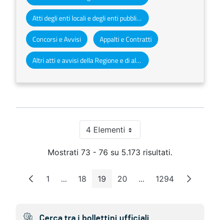
Atti degli enti locali e degli enti pubblici e privati
Concorsi e Avvisi
Appalti e Contratti
Altri atti e avvisi della Regione e di altri enti pubblici che interessano la collettività regionale
4 Elementi
Per pagina
Mostrati 73 - 76 su 5.173 risultati.
1
...
18
19
20
...
1294
Pagina
Pagine intermedie
Pagina
Pagina
Pagina
Pagine intermedie
Pagina
Cerca tra i bollettini ufficiali