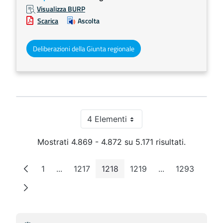
Visualizza BURP
Scarica
Ascolta
Deliberazioni della Giunta regionale
4 Elementi
Per pagina
Mostrati 4.869 - 4.872 su 5.171 risultati.
1
...
1217
1218
1219
...
1293
Pagina
Pagine intermedie
Pagina
Pagina
Pagina
Pagine intermed
Pagina