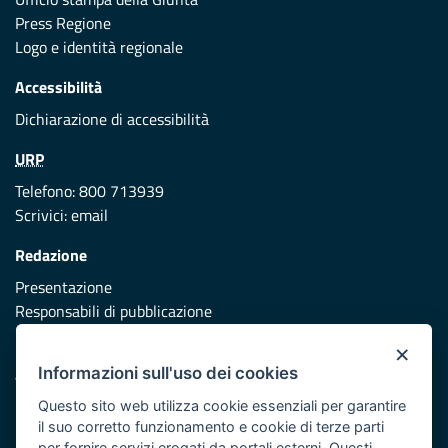
Press Regione
Logo e identità regionale
Accessibilità
Dichiarazione di accessibilità
URP
Telefono: 800 713939
Scrivici:
email
Redazione
Presentazione
Responsabili di pubblicazione
×
Protezione civile
Informazioni sull'uso dei cookies
Vai al sito di Protezione Civile Puglia
Questo sito web utilizza cookie essenziali per garantire
Iniziativa finanziata con risorse del POR Puglia 2014/2020 -
il suo corretto funzionamento e cookie di terze parti
Asse XI
per fornire servizi erogati da portali esterni. Questi