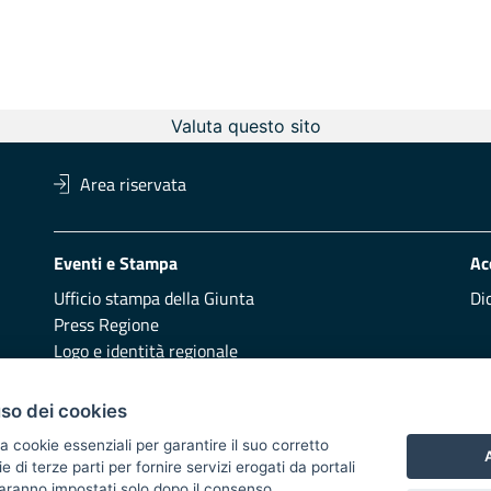
Valuta questo sito
Area riservata
Eventi e Stampa
Ac
Ufficio stampa della Giunta
Di
Press Regione
Logo e identità regionale
Redazione
Pr
uso dei cookies
Presentazione
Vai
a cookie essenziali per garantire il suo corretto
A
di terze parti per fornire servizi erogati da portali
Responsabili di pubblicazione
 saranno impostati solo dopo il consenso.