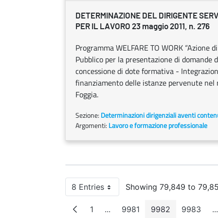
DETERMINAZIONE DEL DIRIGENTE SERVI
PER IL LAVORO 23 maggio 2011, n. 276
Programma WELFARE TO WORK “Azione di Sis
Pubblico per la presentazione di domande di
concessione di dote formativa - Integrazi
finanziamento delle istanze pervenute nel 
Foggia.
Sezione:
Determinazioni dirigenziali aventi conten
Argomenti:
Lavoro e formazione professionale
8 Entries
Showing 79,849 to 79,85
Per Page
1
...
9981
9982
9983
...
Page
Intermediate Pages
Page
Page
Page