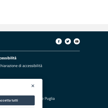
cessibilità
chiarazione di accessibilità
×
otezione civile
 al sito di Protezione Civile Puglia
ccetta tutti