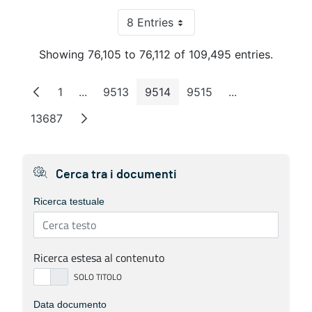
8 Entries
Per Page
Showing 76,105 to 76,112 of 109,495 entries.
1
...
9513
9514
9515
...
Page
Intermediate Pages
Page
Page
Page
Intermediate P
13687
Page
Cerca tra i documenti
Ricerca testuale
Ricerca estesa al contenuto
Data documento