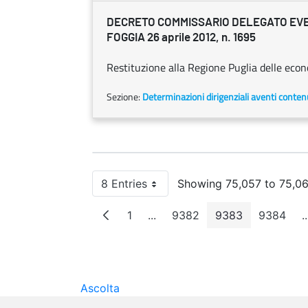
DECRETO COMMISSARIO DELEGATO EVEN
FOGGIA 26 aprile 2012, n. 1695
Restituzione alla Regione Puglia delle econo
Sezione:
Determinazioni dirigenziali aventi conten
8 Entries
Showing 75,057 to 75,064
Per Page
1
...
9382
9383
9384
..
Page
Intermediate Pages
Page
Page
Page
Ascolta