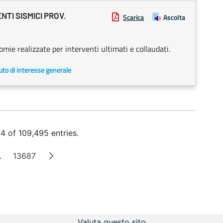
TI SISMICI PROV.
Scarica
Ascolta
mie realizzate per interventi ultimati e collaudati.
uto di interesse generale
 of 109,495 entries.
.
13687
Intermediate Pages
Page
Valuta questo sito