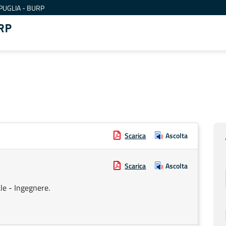
PUGLIA - BURP
RP
Scarica
Ascolta
Scarica
Ascolta
le - Ingegnere.