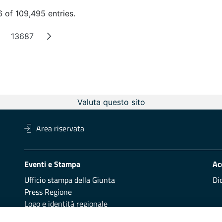
 of 109,495 entries.
13687
ntermediate Pages
Page
Valuta questo sito
Area riservata
Eventi e Stampa
Ac
Ufficio stampa della Giunta
Di
Press Regione
Logo e identità regionale