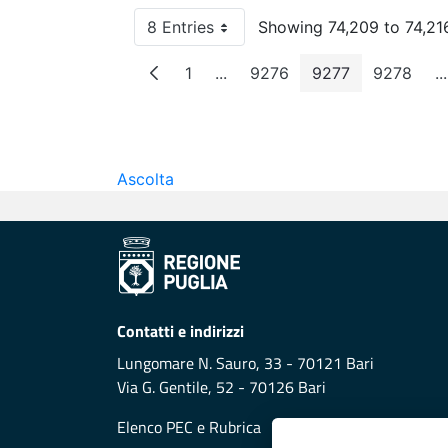
8 Entries
Showing 74,209 to 74,216
Per Page
1
...
9276
9277
9278
...
Page
Intermediate Pages
Page
Page
Page
I
Ascolta
Contatti e indirizzi
Lungomare N. Sauro, 33 - 70121 Bari
Via G. Gentile, 52 - 70126 Bari
Elenco PEC
e
Rubrica