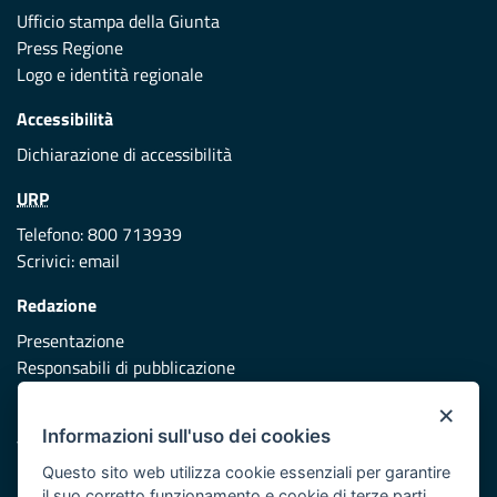
Ufficio stampa della Giunta
Press Regione
Logo e identità regionale
Accessibilità
Dichiarazione di accessibilità
URP
Telefono: 800 713939
Scrivici:
email
Redazione
Presentazione
Responsabili di pubblicazione
×
Protezione civile
Informazioni sull'uso dei cookies
Vai al sito di Protezione Civile Puglia
Questo sito web utilizza cookie essenziali per garantire
Iniziativa finanziata con risorse del POR Puglia 2014/2020 -
il suo corretto funzionamento e cookie di terze parti