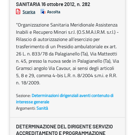
SANITARIA 16 ottobre 2012, n. 282
Scarica
Ascolta
“Organizzazione Sanitaria Meridionale Assistenza
Inabili e Recupero Minori s.r.l. (O.S.M.A.I.R.M. s.r.l.) -
Rilascio di autorizzazione all’esercizio per
trasferimento di un Presidio ambulatoriale ex art.
26 L. n. 833/78 da Palagianello (Ta), Via Matteotti
n. 45, presso la nuova sede in Palagianello (Ta), Via
Gramsci angolo Via Cavour, ai sensi degli articoli
5, 8 e 29, comma 4-bis L.R. n. 8/2004 s.m.i. e R.R.
n. 18/2009.
Sezione:
Determinazioni dirigenziali aventi contenuto di
interesse generale
Argomenti:
Sanità
DETERMINAZIONE DEL DIRIGENTE SERVIZIO
ACCREDITAMENTO E PROGRAMMAZIONE