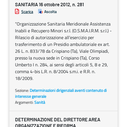
SANITARIA 16 ottobre 2012, n. 281
Scarica
Ascolta
“Organizzazione Sanitaria Meridionale Assistenza
Inabili e Recupero Minori s.r.l. (O.S.M.A.I.R.M. s.r.l.) -
Rilascio di autorizzazione all’esercizio per
trasferimento di un Presidio ambulatoriale ex art.
26 L. n. 833/78 da Crispiano (Ta), Viale Olimpiadi,
presso la nuova sede in Crispiano (Ta), Corso
Umberto I n. 284, ai sensi degli articoli 5, 8 e 29,
comma 4-bis L.R. n. 8/2004 s.m.i. e R.R. n.
18/2009.
Sezione:
Determinazioni dirigenziali aventi contenuto di
interesse generale
Argomenti:
Sanità
DETERMINAZIONE DEL DIRETTORE AREA
ORGANIZZAZIONE E RIFORMA