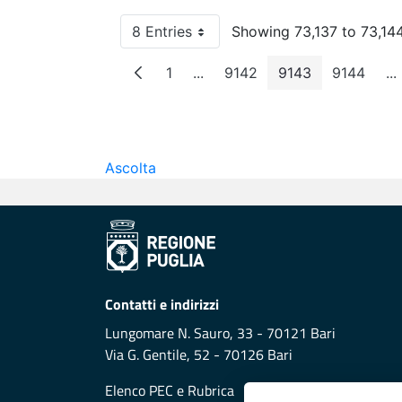
8 Entries
Showing 73,137 to 73,144
Per Page
1
...
9142
9143
9144
...
Page
Intermediate Pages
Page
Page
Page
I
Ascolta
Contatti e indirizzi
Lungomare N. Sauro, 33 - 70121 Bari
Via G. Gentile, 52 - 70126 Bari
Elenco PEC
e
Rubrica