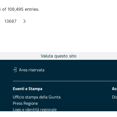
 of 109,495 entries.
13687
ntermediate Pages
Page
Valuta questo sito
Area riservata
Eventi e Stampa
Ac
Ufficio stampa della Giunta
Di
Press Regione
Logo e identità regionale