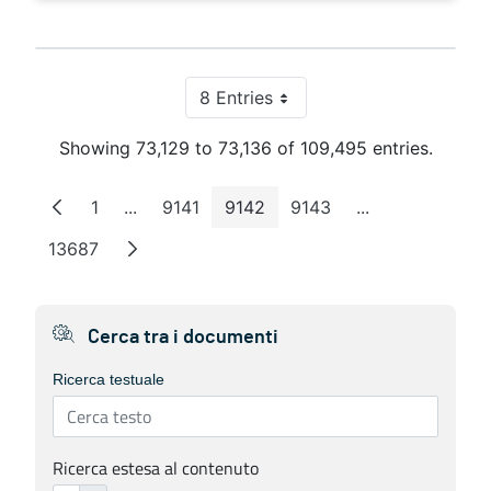
8 Entries
Per Page
Showing 73,129 to 73,136 of 109,495 entries.
1
...
9141
9142
9143
...
Page
Intermediate Pages
Page
Page
Page
Intermediate P
13687
Page
Cerca tra i documenti
Ricerca testuale
Ricerca estesa al contenuto